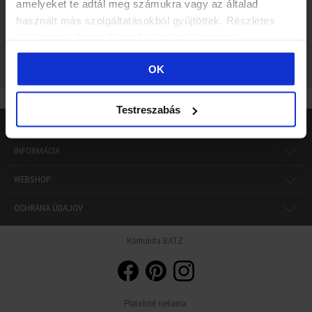
amelyeket te adtál meg számukra vagy az általad
használt más szolgáltatásokból gyűjtöttek. Részletes
tájékoztató:
https://batz.hu/suti-tajekoztato
OK
Testreszabás
BATZ
INFORMÁCIA
WEBSHOP
OCHRANA ÚDAJOV
Komunita BATZ:
Platobné riešenia: