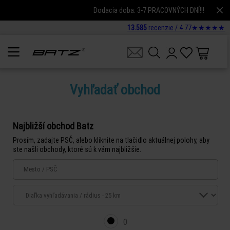
Dodacia doba: 3-7 PRACOVNÝCH DNÍ!!!
13.585
recenzie /
4.77
★
★
★
★
★
Vyhľadať obchod
Najbližší obchod Batz
Prosím, zadajte PSČ, alebo kliknite na tlačidlo aktuálnej polohy, aby
ste našli obchody, ktoré sú k vám najbližšie.
0