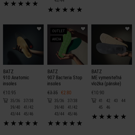
43/44
★
★
★
★
★
★
★
★
★
★
OUTLET
AKCIA
BATZ
BATZ
BATZ
910 Anatomic
907 Bacteria Stop
ME vymeniteľná
insoles
insoles
vložka (pánske)
€10.95
€3.35
€2.80
€10.90
35/36
37/38
35/36
37/38
41
42
43
44
39/40
41/42
39/40
41/42
45
46
43/44
45/46
43/44
45/46
★
★
★
★
★
★
★
★
★
★
★
★
★
★
★