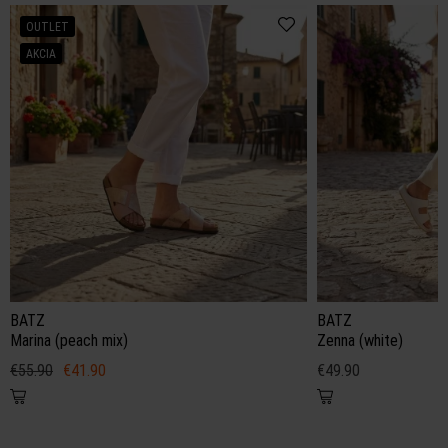
OUTLET
AKCIA
BATZ
BATZ
Marina (peach mix)
Zenna (white)
€55.90
€41.90
€49.90