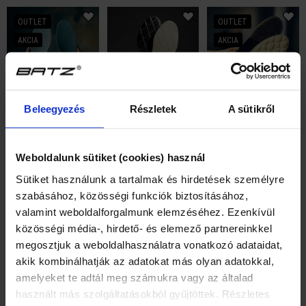
OUTLET
OUTLET
AKCIA
AKCIA
Beleegyezés
Részletek
A sütikről
BATZ
BATZ
BATZ
935 Hygiene insoles
990 Snow insoles
975 Thermo insoles
€1.85
€1.40
€2.95
€5.95
€4.20
Weboldalunk sütiket (cookies) használ
35/36
37/38
35/36
37/38
Sütiket használunk a tartalmak és hirdetések személyre
39/40
41/42
39/40
41/42
★
★
★
★
★
szabásához, közösségi funkciók biztosításához,
43/44
45/46
43/44
45/46
valamint weboldalforgalmunk elemzéséhez. Ezenkívül
★
★
★
★
★
★
★
★
★
★
közösségi média-, hirdető- és elemező partnereinkkel
megosztjuk a weboldalhasználatra vonatkozó adataidat,
akik kombinálhatják az adatokat más olyan adatokkal,
OUTLET
OUTLET
amelyeket te adtál meg számukra vagy az általad
AKCIA
AKCIA
használt más szolgáltatásokból gyűjtöttek. Részletes