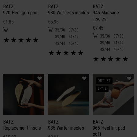
BATZ
BATZ
BATZ
970 Heel grip pad
980 Wellness insoles
945 Massage
insoles
€1.85
€5.95
€7.45
35/36
37/38
35/36
37/38
39/40
41/42
★
★
★
★
★
39/40
41/42
43/44
45/46
43/44
45/46
★
★
★
★
★
★
★
★
★
★
OUTLET
AKCIA
BATZ
BATZ
BATZ
Replacement insole
985 Winter insoles
965 Heel lift pad
soft