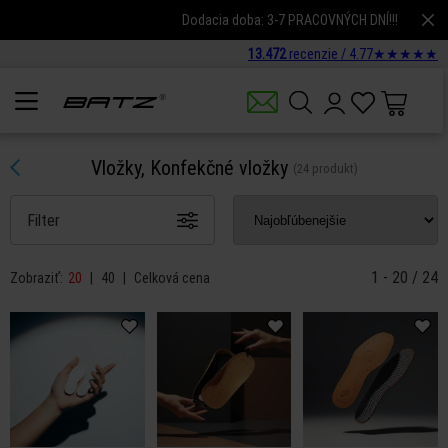
Dodacia doba: 3-7 PRACOVNÝCH DNÍ!!!
13.472
recenzie /
4.77
★
★
★
★
★
Vložky, Konfekčné vložky
(24 produkt)
Filter
1 - 20 / 24
Zobraziť:
20
|
40
|
Celková cena