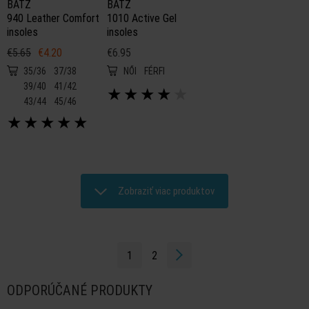
BATZ
BATZ
940 Leather Comfort
1010 Active Gel
insoles
insoles
€5.65
€4.20
€6.95
35/36
37/38
NŐI
FÉRFI
39/40
41/42
★
★
★
★
★
43/44
45/46
★
★
★
★
★
Zobraziť viac produktov
1
2
ODPORÚČANÉ PRODUKTY