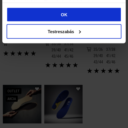
tájékoztató:
https://batz.hu/suti-tajekoztato
OK
BATZ
BATZ
BATZ
920 Non-slip gel pad
900 Active insoles
902 Aloe Active
Testreszabás
insoles
€2.65
€1.40
€5.65
€3.35
€2.80
35/36
37/38
35/36
37/38
39/40
41/42
★
★
★
★
★
39/40
41/42
43/44
45/46
43/44
45/46
★
★
★
★
★
★
★
★
★
★
OUTLET
AKCIA