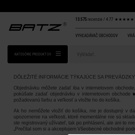
13.575
recenzie /
4.77
★
★
★
★
★
VYHĽADÁVAČ OBCHODOV
VRÁ
KATEGÓRIE PRODUKTOV
DÔLEŽITÉ INFORMÁCIE TÝKAJÚCE SA PREVÁDZK
Objednávku môžete zadať iba v internetovom obchode, n
w
pokúšate zadať objednávku v internetovom obchode
požadovanú farbu a veľkosť a vložte ho do košíka.
Ak ho nemôžete vložiť do košíka, nie je dostupný v da
upozornenie na veľkosti, ktoré momentálne nie sú sklad
ste registrovaný užívateľ, tak po prihlásení, ale ani to
„Prečítal som si a akceptujem Všeobecné obchodné podmi