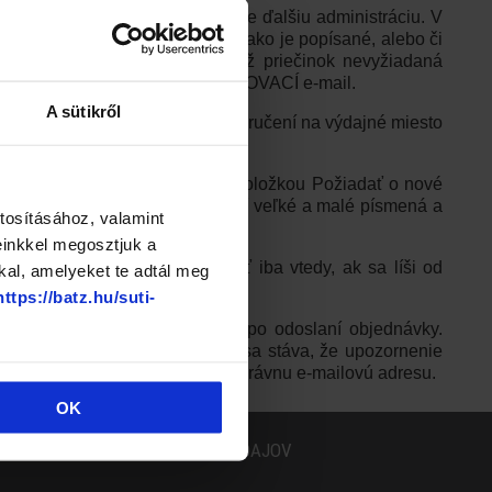
vo uschovajte, je nevyhnutné pre ďalšiu administráciu. V
olujte, či všetko prebehlo tak, ako je popísané, alebo či
kovej karty! Skontrolujte si tiež priečinok nevyžiadaná
skej službe Vám zašleme POTVRDZOVACÍ e-mail.
A sütikről
 vhodné výdajné miesto! Pri doručení na výdajné miesto
, vyžiadajte si nové heslo pod položkou Požiadať o nové
 aspoň 8 znakov, musí obsahovať veľké a malé písmená a
tosításához, valamint
 alebo „Zmeniť adresu“.
einkkel megosztjuk a
nú dodaciu adresu musíte zadať iba vtedy, ak sa líši od
kal, amelyeket te adtál meg
https://batz.hu/suti-
bné k platbe/prevodu obdržíte po odoslaní objednávky.
 dávame do pozornosti: často sa stáva, že upozornenie
ie, skontrolujte, či ste zadali správnu e-mailovú adresu.
OK
OCHRANA ÚDAJOV