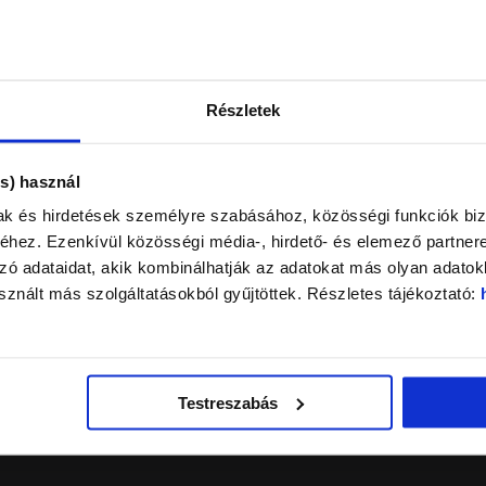
de e-mail, v ktorom nájdete číslo objednávky, toto si starostli
ystém odošle e-mail po prijatí sumy. Ak sa tak nestalo, skontr
tum vypršania platnosti karty, popr. finančné krytie Vašej ban
de potvrdenie tam. O spracovaní objednávky a doručení kuriér
Részletek
dajte z ponuky alebo z vyhľadávača mapy na stránke najbližšie
s) használ
och sa nemusíte znova registrovať. Ak ste zabudli svoje heslo
sa môžete prihlásiť a zadať nové heslo. Nové heslo musí mať
mak és hirdetések személyre szabásához, közösségi funkciók biz
– kedykoľvek zmeniť v položkách menu „Upraviť môj účet/údaje“
hez. Ezenkívül közösségi média-, hirdető- és elemező partner
k pokladni", vyplňte údaje a vyberte spôsob platby. Samostat
ó adataidat, akik kombinálhatják az adatokat más olyan adatok
ajné miesto!
znált más szolgáltatásokból gyűjtöttek. Részletes tájékoztató:
k si zvolíte spôsob platby bankovým prevodom, údaje potre
kovou kartou alebo bankovým prevodom po prijatí sumy). Opäť
 skontrolujte aj ten priečinok. Ak ste stále nedostali upozornen
Testreszabás
WEBSHOP