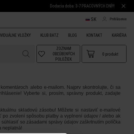
Dodacia doba: 3-7 PRACOVNÝCH DNÍ!!!
SK
Prihlásenie
IVIDUÁLNE VLOŽKY
KLUB BATZ
BLOG
KONTAKT
KARIÉRA
ZOZNAM
OBĽÚBENÝCH
0
produkt
POLOŽIEK
komentároch alebo e-mailom. Najprv skontrolujte, či sa
ihlásenie! Vyberte si, prosím, správny produkt, zadajte
aktuálnu skladovú zásobu! Môžete si nastaviť e-mailové
 po zvolení spôsobu platby a vyplnení údajov / alebo ak
te súhlasiť so zásadami správy údajov zaškrtnutím políčka
 neplatná!