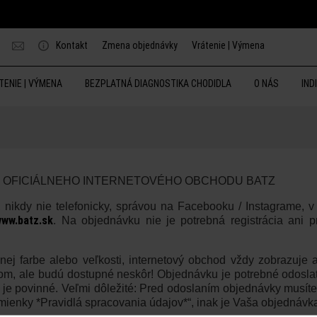
Kontakt
Zmena objednávky
Vrátenie | Výmena
TENIE | VÝMENA
BEZPLATNÁ DIAGNOSTIKA CHODIDLA
O NÁS
IND
Y OFICIÁLNEHO INTERNETOVÉHO OBCHODU BATZ
ikdy nie telefonicky, správou na Facebooku / Instagrame, v 
ww.batz.sk
. Na objednávku nie je potrebná registrácia ani pr
nej farbe alebo veľkosti, internetový obchod vždy zobrazuje 
om, ale budú dostupné neskôr! Objednávku je potrebné odoslať
 nie je povinné. Veľmi dôležité: Pred odoslaním objednávky musí
enky *Pravidlá spracovania údajov*“, inak je Vaša objednávka