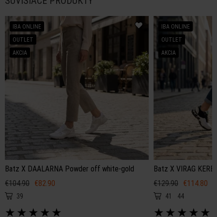
SÚVISIACE PRODUKTY
IBA ONLINE
IBA ONLINE
OUTLET
OUTLET
AKCIA
AKCIA
Batz X DAALARNA Powder off white-gold
Batz X VIRAG KEREN
€104.90
€82.90
€129.90
€114.80
39
41
44
★
★
★
★
★
★
★
★
★
★