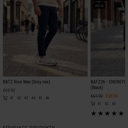
AKCIA
BATZ Rise Man (Grey mix)
BATZ26 - ENERGYF
(Black)
€69.90
€69.90
€38.90
41
42
43
44
45
46
41
42
43
★
★
★
★
★