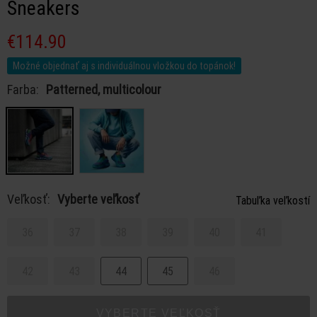
Sneakers
€114.90
Možné objednať aj s individuálnou vložkou do topánok!
Farba:
Patterned, multicolour
Veľkosť:
Vyberte veľkosť
Tabuľka veľkostí
36
37
38
39
40
41
42
43
44
45
46
VYBERTE VEĽKOSŤ