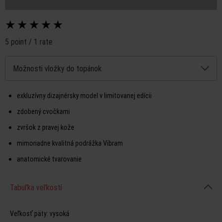
★
★
★
★
★
5 point / 1 rate
Možnosti vložky do topánok
exkluzívny dizajnérsky model v limitovanej edícii
zdobený cvočkami
zvršok z pravej kože
mimoriadne kvalitná podrážka Vibram
anatomické tvarovanie
Tabuľka veľkostí
Veľkosť päty:
vysoká