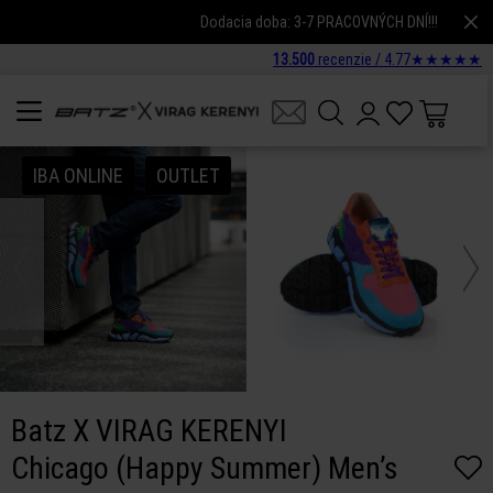
Dodacia doba: 3-7 PRACOVNÝCH DNÍ!!!
13.500
recenzie /
4.77
★
★
★
★
★
IBA ONLINE
OUTLET
Batz X VIRAG KERENYI
Chicago (Happy Summer) Men’s