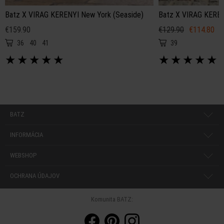
Batz X VIRAG KERENYI New York (Seaside)
Batz X VIRAG KEREN
€159.90
€129.90
€114.80
36
40
41
39
★
★
★
★
★
★
★
★
★
★
BATZ
INFORMÁCIA
WEBSHOP
OCHRANA ÚDAJOV
Komunita BATZ: