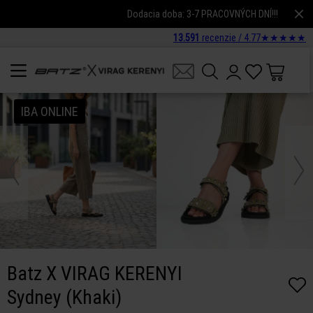
Dodacia doba: 3-7 PRACOVNÝCH DNÍ!!!
13.591
recenzie /
4.77
★
★
★
★
★
IBA ONLINE
Batz X VIRAG KERENYI
Sydney (Khaki)