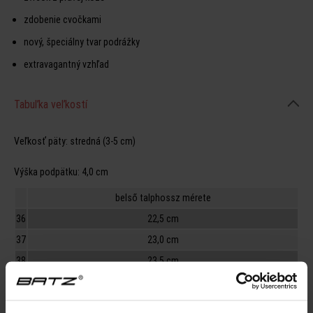
zdobenie cvočkami
nový, špeciálny tvar podrážky
extravagantný vzhľad
Tabuľka veľkostí
Veľkosť päty:
stredná (3-5 cm)
Výška podpätku:
4,0 cm
belső talphossz mérete
36
22,5 cm
37
23,0 cm
38
23,5 cm
39
24,0 cm
40
25,0 cm