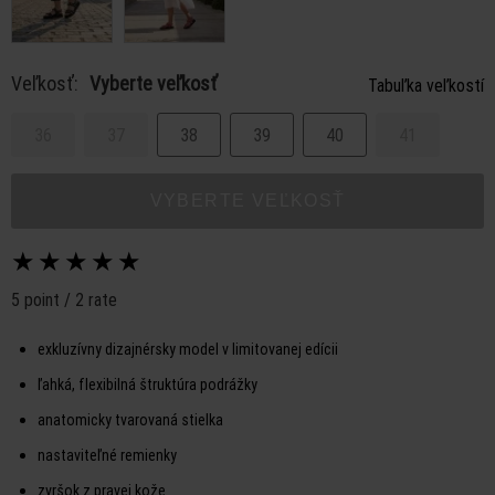
Veľkosť:
Vyberte veľkosť
Tabuľka veľkostí
36
37
38
39
40
41
VYBERTE VEĽKOSŤ
★
★
★
★
★
5 point / 2 rate
exkluzívny dizajnérsky model v limitovanej edícii
ľahká, flexibilná štruktúra podrážky
anatomicky tvarovaná stielka
nastaviteľné remienky
zvršok z pravej kože