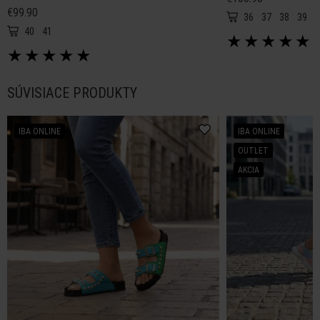
€99.90
36
37
38
39
4
40
41
★
★
★
★
★
★
★
★
★
★
SÚVISIACE PRODUKTY
IBA ONLINE
IBA ONLINE
OUTLET
AKCIA