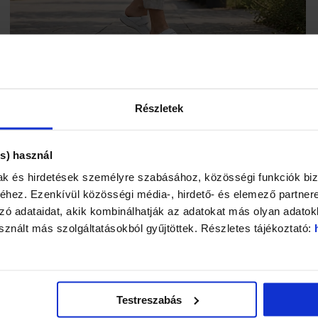
Részletek
s) használ
mak és hirdetések személyre szabásához, közösségi funkciók biz
hez. Ezenkívül közösségi média-, hirdető- és elemező partner
ó adataidat, akik kombinálhatják az adatokat más olyan adatok
znált más szolgáltatásokból gyűjtöttek. Részletes tájékoztató:
Testreszabás