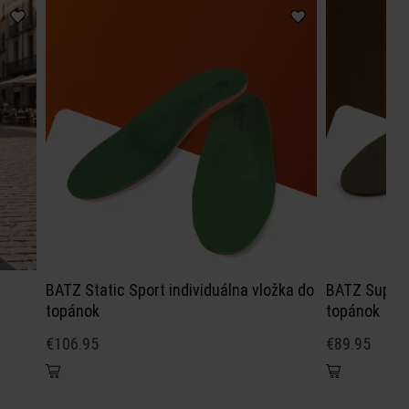
BATZ Static Sport individuálna vložka do
BATZ Super S
topánok
topánok
€106.95
€89.95