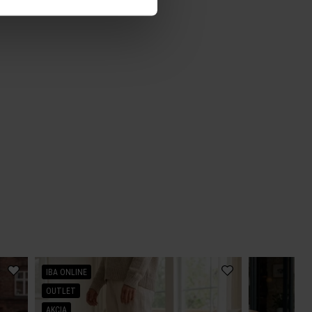
IBA ONLINE
OUTLET
AKCIA