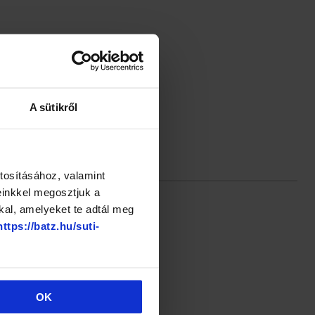
A sütikről
tosításához, valamint
einkkel megosztjuk a
kal, amelyeket te adtál meg
https://batz.hu/suti-
OK