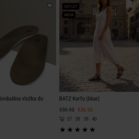
OUTLET
AKCIA
ividuálna vložka do
BATZ Korfu (blue)
€59.90
€36.90
37
38
39
40
★
★
★
★
★