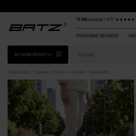
13.586
recenzie /
4.77
★
★
★
★
★
VYHĽADÁVAČ OBCHODOV
VRÁ
KATEGÓRIE PRODUKTOV
Hlavná stránka
Dámske
Papuče
Uzavreté
Elena (white)