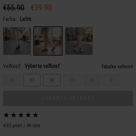
€55.90
€39.90
Farba:
Latte
Veľkosť:
Vyberte veľkosť
Tabuľka veľkostí
36
37
38
39
40
41
VYBERTE VEĽKOSŤ
★
★
★
★
★
4.83 point / 49 rate