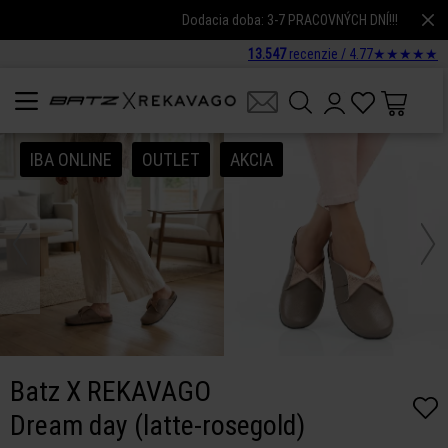
Dodacia doba: 3-7 PRACOVNÝCH DNÍ!!!
13.547
recenzie /
4.77
★
★
★
★
★
IBA ONLINE
OUTLET
AKCIA
Batz X REKAVAGO
Dream day (latte-rosegold)