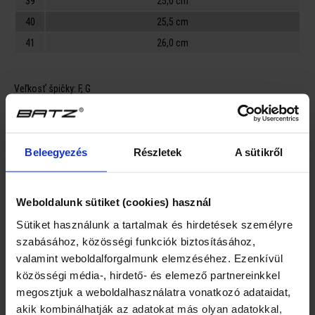
39
25,0 cm
40
25,5 cm
41
26,0 cm
Veľkosť špičky:
F, G
Vysvetlenie označenia obvodu chodidla (šírka, výška):
Beleegyezés
Részletek
A sütikről
F = vhodné pre nižšie a užšie chodidlá
G = vhodné pre chodidlá normálnej šírky a výšky
H = vhodné pre chodidlá s nadpriemernou šírkou a výškou
Weboldalunk sütiket (cookies) használ
Sütiket használunk a tartalmak és hirdetések személyre
Popis
szabásához, közösségi funkciók biztosításához,
valamint weboldalforgalmunk elemzéséhez. Ezenkívül
Hodnotenia
közösségi média-, hirdető- és elemező partnereinkkel
megosztjuk a weboldalhasználatra vonatkozó adataidat,
GPSR
akik kombinálhatják az adatokat más olyan adatokkal,