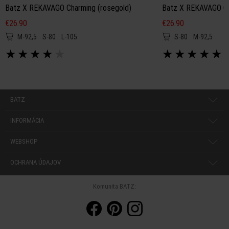
Batz X REKAVAGO Charming (rosegold)
Batz X REKAVAGO Ch
€26.90
€26.90
M-92,5
S-80
L-105
S-80
M-92,5
★
★
★
★
★
★
★
★
★
★
BATZ
INFORMÁCIA
WEBSHOP
OCHRANA ÚDAJOV
Komunita BATZ: