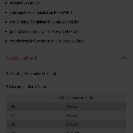
dizajnérsky model
s dizajnérskou mašličkou REKAVAGO
extra ľahká, flexibilná štruktúra podrážky
podrážka s prírodným korkovým efektom
vysokokvalitný zvršok a stielka z pravej kože
Tabuľka veľkostí
Veľkosť päty:
ploché (1-3 cm)
Výška podpätku:
2,5 cm
belső talphossz mérete
36
23,0 cm
37
23,5 cm
38
24,0 cm