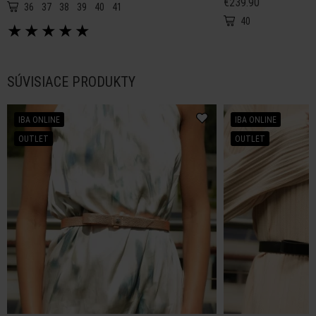
€239.90
36
37
38
39
40
41
40
★
★
★
★
★
SÚVISIACE PRODUKTY
IBA ONLINE
IBA ONLINE
OUTLET
OUTLET