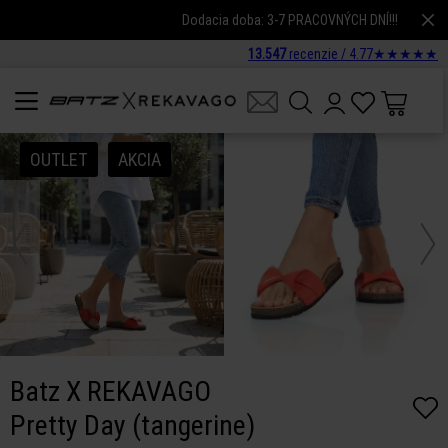
Dodacia doba: 3-7 PRACOVNÝCH DNÍ!!!
13.547
recenzie /
4.77
★
★
★
★
★
OUTLET
AKCIA
Batz X REKAVAGO
Pretty Day (tangerine)