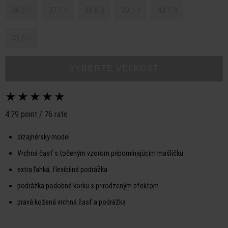
36
37
38
39
40
41
VYBERTE VEĽKOSŤ
★
★
★
★
★
4.79 point / 76 rate
dizajnérsky model
Vrchná časť s točeným vzorom pripomínajúcim mašličku
extra ľahká, flexibilná podrážka
podrážka podobná korku s prirodzeným efektom
pravá kožená vrchná časť a podrážka