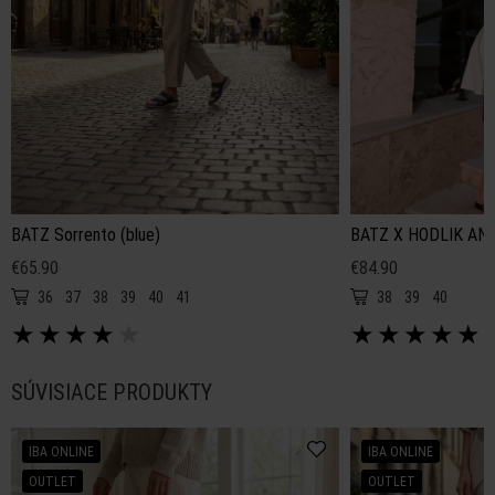
BATZ Sorrento (blue)
BATZ X HODLIK ANNA
€65.90
€84.90
36
37
38
39
40
41
38
39
40
★
★
★
★
★
★
★
★
★
★
SÚVISIACE PRODUKTY
IBA ONLINE
IBA ONLINE
OUTLET
OUTLET