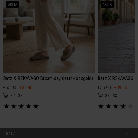
AKCIA
AKCIA
Batz X REKAVAGO Dream day (latte-rosegold)
Batz X REKAVAGO Dr
€55.90
€39.90
€55.90
€39.90
37
38
37
38
★
★
★
★
★
★
★
★
★
★
BATZ