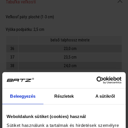
Tabuľka veľkostí
Veľkosť päty:
ploché (1-3 cm)
Výška podpätku:
2,5 cm
belső talphossz mérete
36
23,0 cm
37
23,5 cm
38
24,0 cm
39
25,0 cm
40
25,5 cm
41
26,0 cm
Beleegyezés
Részletek
A sütikről
Veľkosť špičky:
F
Weboldalunk sütiket (cookies) használ
Vysvetlenie označenia obvodu chodidla (šírka, výška):
Sütiket használunk a tartalmak és hirdetések személyre