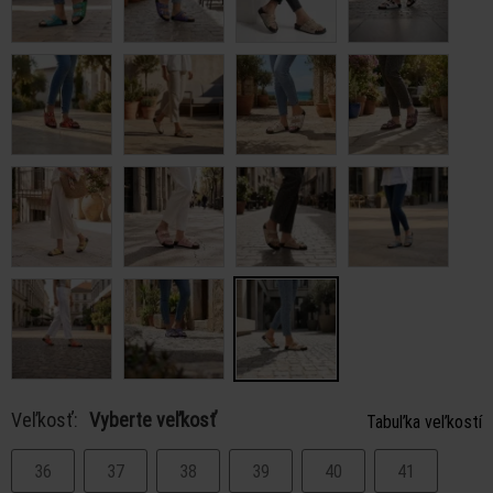
Veľkosť:
Vyberte veľkosť
Tabuľka veľkostí
36
37
38
39
40
41