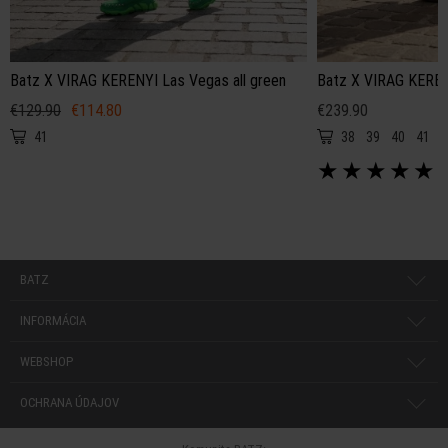
Batz X VIRAG KERENYI Las Vegas all green
Batz X VIRAG KEREN
€129.90
€114.80
€239.90
41
38
39
40
41
★
★
★
★
★
BATZ
INFORMÁCIA
WEBSHOP
OCHRANA ÚDAJOV