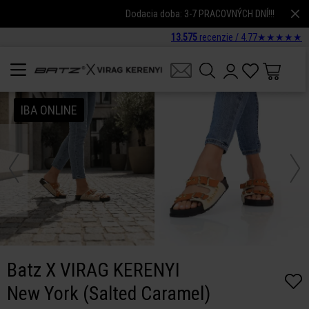
Dodacia doba: 3-7 PRACOVNÝCH DNÍ!!!
13.575
recenzie /
4.77
★
★
★
★
★
IBA ONLINE
Batz X VIRAG KERENYI
New York (Salted Caramel)