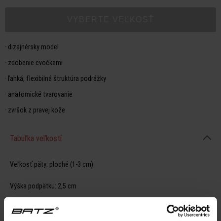
VYBERTE VEĽKOSŤ
·
dizajnérsky model
·
zdobenie cvočkami
·
ľahká, flexibilná štruktúra podrážky
·
anatomické tvarovanie
·
zvršok z pravej kože
Tabuľka veľkostí
Veľkosť päty:
ploché (1-3 cm)
Výška podpätku:
2,5 cm
belső talphossz mérete
36
23,0 cm