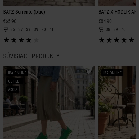
BATZ Sorrento (blue)
BATZ X HODLIK ANNA
€65.90
€84.90
36
37
38
39
40
41
38
39
40
★
★
★
★
★
★
★
★
★
★
SÚVISIACE PRODUKTY
IBA ONLINE
IBA ONLINE
OUTLET
AKCIA