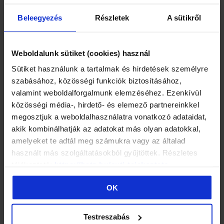
37
23,5 cm
Beleegyezés
Részletek
A sütikről
38
24,0 cm
39
25,0 cm
Weboldalunk sütiket (cookies) használ
40
25,5 cm
Sütiket használunk a tartalmak és hirdetések személyre
41
26,0 cm
szabásához, közösségi funkciók biztosításához,
valamint weboldalforgalmunk elemzéséhez. Ezenkívül
közösségi média-, hirdető- és elemező partnereinkkel
Veľkosť špičky:
F, G, H
megosztjuk a weboldalhasználatra vonatkozó adataidat,
Vysvetlenie označenia obvodu chodidla (šírka, výška):
akik kombinálhatják az adatokat más olyan adatokkal,
amelyeket te adtál meg számukra vagy az általad
használt más szolgáltatásokból gyűjtöttek. Részletes
F = vhodné pre nižšie a užšie chodidlá
tájékoztató:
https://batz.hu/suti-tajekoztato
G = vhodné pre chodidlá normálnej šírky a výšky
H = vhodné pre chodidlá s nadpriemernou šírkou a výškou
OK
Popis
Testreszabás