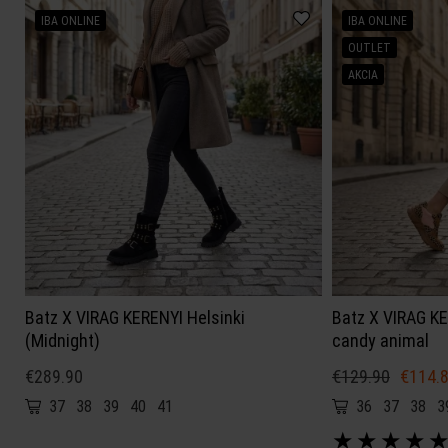
IBA ONLINE
IBA ONLINE
OUTLET
AKCIA
Batz X VIRAG KERENYI Helsinki
Batz X VIRAG K
(Midnight)
candy animal
€289.90
€129.90
€114.
37
38
39
40
41
36
37
38
3
★
★
★
★