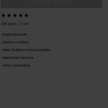
VYBERTE VEĽKOSŤ
★
★
★
★
★
4.86 point / 7 rate
·
dizajnérsky model
·
zdobenie cvočkami
·
ľahká, flexibilná štruktúra podrážky
·
anatomické tvarovanie
·
zvršok z pravej kože