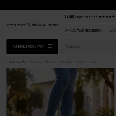
13.503
recenzie /
4.77
★
★
★
★
★
VYHĽADÁVAČ OBCHODOV
VRÁ
KATEGÓRIE PRODUKTOV
Hlavná stránka
Dámske
Papuče
Otvorené
New York rose