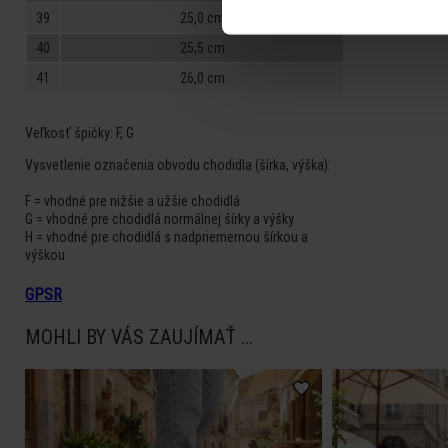
39
25,0 cm
40
25,5 cm
41
26,0 cm
Veľkosť špičky:
F, G
Vysvetlenie označenia obvodu chodidla (šírka, výška):
F = vhodné pre nižšie a užšie chodidlá
G = vhodné pre chodidlá normálnej šírky a výšky
H = vhodné pre chodidlá s nadpriemernou šírkou a
výškou
GPSR
MOHLI BY VÁS ZAUJÍMAŤ ...