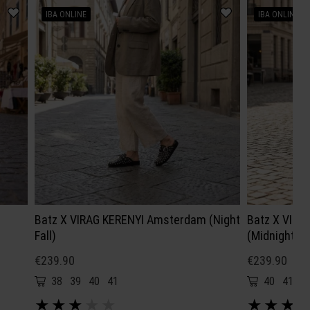
IBA ONLINE
IBA ONLINE
Batz X VIRAG KERENYI Amsterdam (Night
Batz X VIRA
Fall)
(Midnight)
€239.90
€239.90
38
39
40
41
40
41
★
★
★
★
★
★
★
★