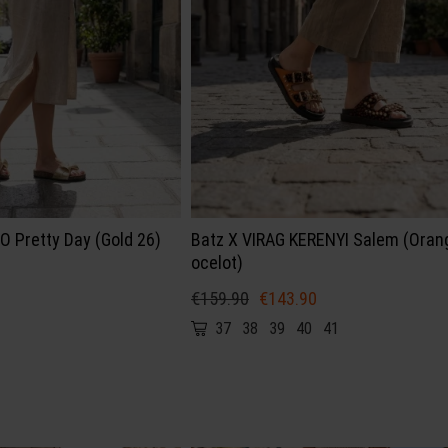
 Pretty Day (Gold 26)
Batz X VIRAG KERENYI Salem (Oran
ocelot)
€159.90
€143.90
37
38
39
40
41
★