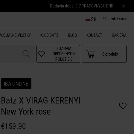
Dodacia doba: 3-7 PRACOVNÝCH DNÍ!!!
SK
Prihlásenie
IVIDUÁLNE VLOŽKY
KLUB BATZ
BLOG
KONTAKT
KARIÉRA
ZOZNAM
OBĽÚBENÝCH
0
produkt
POLOŽIEK
IBA ONLINE
Batz X VIRAG KERENYI
New York rose
€159.90