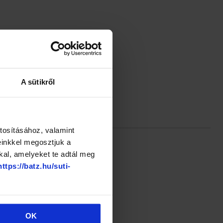
A sütikről
tosításához, valamint
einkkel megosztjuk a
kal, amelyeket te adtál meg
https://batz.hu/suti-
OK