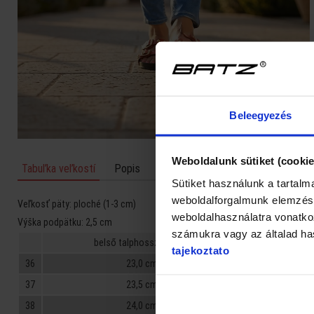
Beleegyezés
Weboldalunk sütiket (cookie
Tabuľka veľkostí
Popis
Hodnotenia
Sütiket használunk a tartal
weboldalforgalmunk elemzésé
Veľkosť päty:
ploché (1-3 cm)
weboldalhasználatra vonatkoz
Výška podpätku:
2,5 cm
számukra vagy az általad has
belső talphossz mérete
tajekoztato
36
23,0 cm
37
23,5 cm
38
24,0 cm