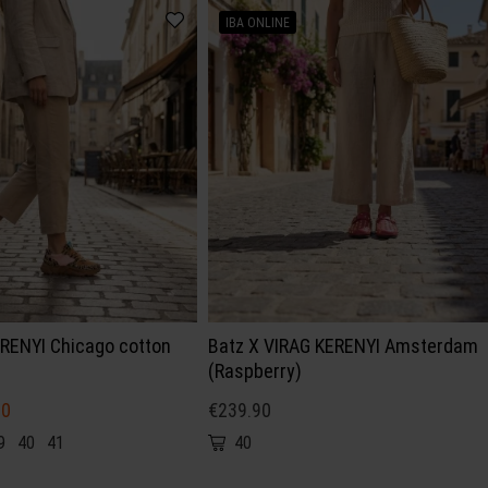
IBA ONLINE
ERENYI Chicago cotton
Batz X VIRAG KERENYI Amsterdam
(Raspberry)
80
€239.90
9
40
41
40
★