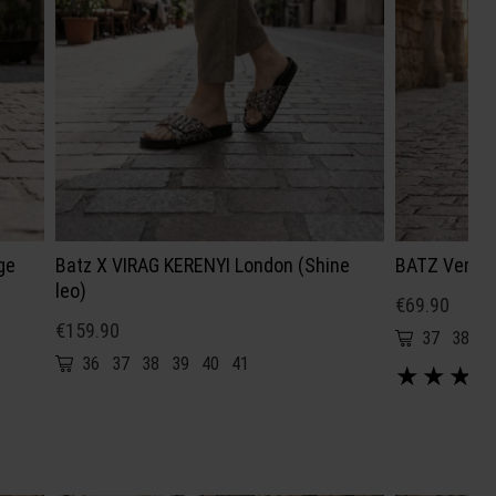
ge
Batz X VIRAG KERENYI London (Shine
BATZ Venus 
leo)
€69.90
€159.90
37
38
3
36
37
38
39
40
41
★
★
★