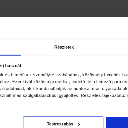
Részletek
s) használ
mak és hirdetések személyre szabásához, közösségi funkciók biz
hez. Ezenkívül közösségi média-, hirdető- és elemező partner
ó adataidat, akik kombinálhatják az adatokat más olyan adatok
znált más szolgáltatásokból gyűjtöttek. Részletes tájékoztató:
Testreszabás