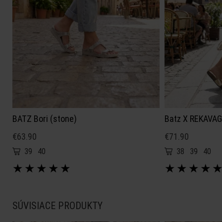
BATZ Bori (stone)
Batz X REKAVAGO
€63.90
€71.90
39
40
38
39
40
★
★
★
★
★
★
★
★
★
SÚVISIACE PRODUKTY