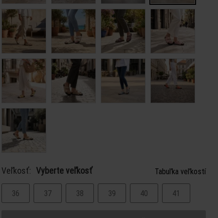
Veľkosť:
Vyberte veľkosť
Tabuľka veľkostí
36
37
38
39
40
41