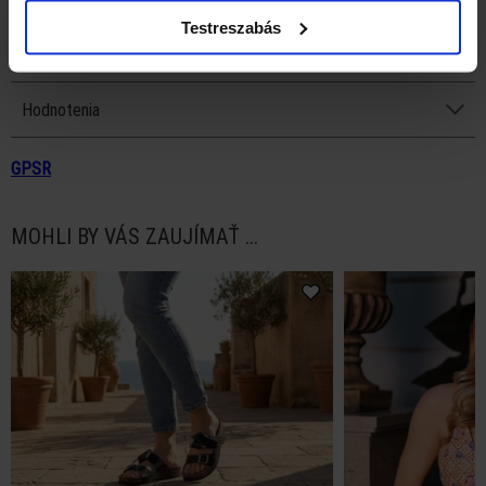
Testreszabás
Popis
Hodnotenia
GPSR
MOHLI BY VÁS ZAUJÍMAŤ ...