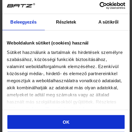
Výška podpätku:
2,5 cm
belső talphossz mérete
Beleegyezés
Részletek
A sütikről
36
23,0 cm
37
23,5 cm
38
24,0 cm
Weboldalunk sütiket (cookies) használ
39
25,0 cm
Sütiket használunk a tartalmak és hirdetések személyre
40
25,5 cm
szabásához, közösségi funkciók biztosításához,
valamint weboldalforgalmunk elemzéséhez. Ezenkívül
41
26,0 cm
közösségi média-, hirdető- és elemező partnereinkkel
megosztjuk a weboldalhasználatra vonatkozó adataidat,
Veľkosť špičky:
F, G, H
akik kombinálhatják az adatokat más olyan adatokkal,
amelyeket te adtál meg számukra vagy az általad
Vysvetlenie označenia obvodu chodidla (šírka, výška):
használt más szolgáltatásokból gyűjtöttek. Részletes
tájékoztató:
https://batz.hu/suti-tajekoztato
F = vhodné pre nižšie a užšie chodidlá
G = vhodné pre chodidlá normálnej šírky a výšky
OK
H = vhodné pre chodidlá s nadpriemernou šírkou a výškou