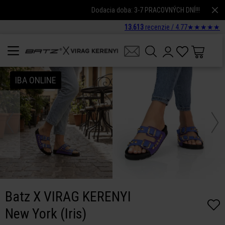
Dodacia doba: 3-7 PRACOVNÝCH DNÍ!!!
13.613
recenzie /
4.77
★
★
★
★
★
IBA ONLINE
Batz X VIRAG KERENYI
New York (Iris)