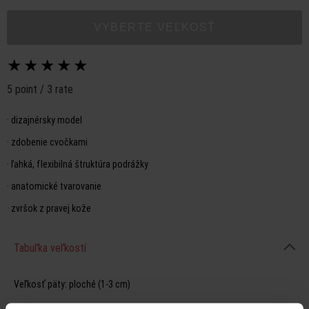
VYBERTE VEĽKOSŤ
★
★
★
★
★
5 point / 3 rate
·
dizajnérsky model
·
zdobenie cvočkami
·
ľahká, flexibilná štruktúra podrážky
·
anatomické tvarovanie
·
zvršok z pravej kože
Tabuľka veľkostí
Veľkosť päty:
ploché (1-3 cm)