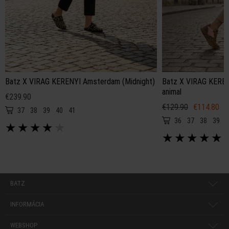
Batz X VIRAG KERENYI Amsterdam (Midnight)
Batz X VIRAG KEREN
animal
€239.90
€129.90
€114.80
37
38
39
40
41
36
37
38
39
4
★
★
★
★
★
★
★
★
★
★
BATZ
INFORMÁCIA
WEBSHOP