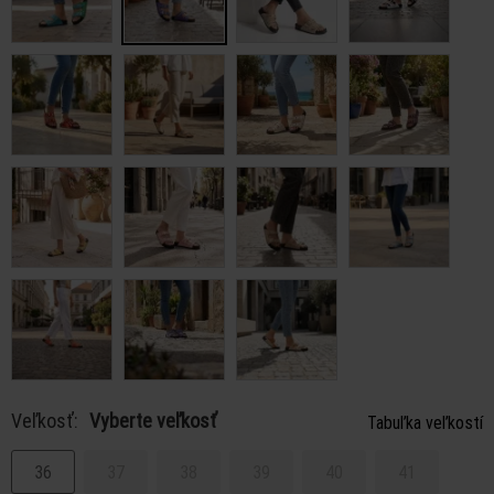
Veľkosť:
Vyberte veľkosť
Tabuľka veľkostí
36
37
38
39
40
41