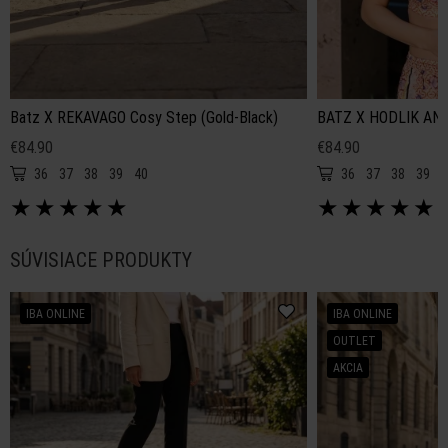
Batz X REKAVAGO Cosy Step (Gold-Black)
BATZ X HODLIK ANN
€84.90
€84.90
36
37
38
39
40
36
37
38
39
4
★
★
★
★
★
★
★
★
★
★
SÚVISIACE PRODUKTY
IBA ONLINE
IBA ONLINE
OUTLET
AKCIA