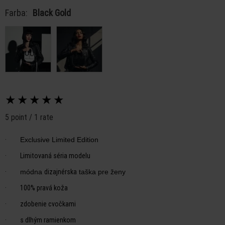
Farba:
Black Gold
★
★
★
★
★
5 point / 1 rate
·
Exclusive Limited Edition
·
Limitovaná séria modelu
·
dizajnérska
módna
taška pre ženy
·
100% pravá koža
·
zdobenie cvočkami
·
s dlhým ramienkom