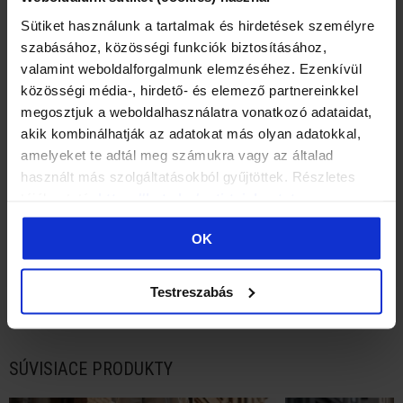
AKCIA
AKCIA
Sütiket használunk a tartalmak és hirdetések személyre
szabásához, közösségi funkciók biztosításához,
valamint weboldalforgalmunk elemzéséhez. Ezenkívül
közösségi média-, hirdető- és elemező partnereinkkel
megosztjuk a weboldalhasználatra vonatkozó adataidat,
akik kombinálhatják az adatokat más olyan adatokkal,
amelyeket te adtál meg számukra vagy az általad
használt más szolgáltatásokból gyűjtöttek. Részletes
tájékoztató:
https://batz.hu/suti-tajekoztato
OK
BATZ BY ME Maxi Lili (black)
BATZ BY ME Maxi Lil
€269.90
€215.90
€269.90
€215.90
Testreszabás
SÚVISIACE PRODUKTY