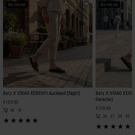
IBA ONLINE
IBA ONLINE
Batz X VIRAG KERENYI Auckland (Night)
Batz X VIRAG KEREN
Ganache)
€159.90
€159.90
40
41
36
37
38
39
4
★
★
★
★
★
★
★
★
★
★