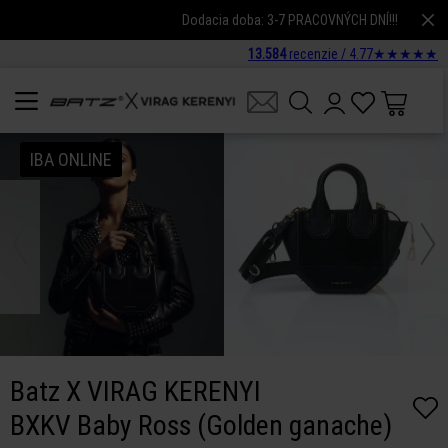
Dodacia doba: 3-7 PRACOVNÝCH DNÍ!!!
13.584
recenzie /
4.77
★
★
★
★
★
IBA ONLINE
Batz X VIRAG KERENYI
BXKV Baby Ross (Golden ganache)