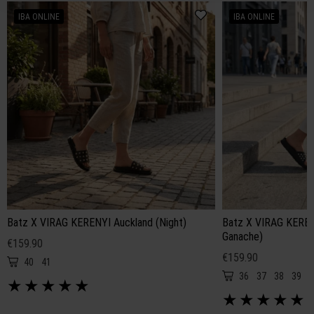
IBA ONLINE
IBA ONLINE
Batz X VIRAG KERENYI Auckland (Night)
Batz X VIRAG KEREN
Ganache)
€159.90
€159.90
40
41
36
37
38
39
4
★
★
★
★
★
★
★
★
★
★