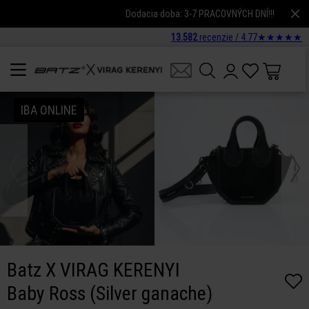
Dodacia doba: 3-7 PRACOVNÝCH DNÍ!!!
13.582
recenzie /
4.77
★
★
★
★
★
IBA ONLINE
Batz X VIRAG KERENYI
Baby Ross (Silver ganache)