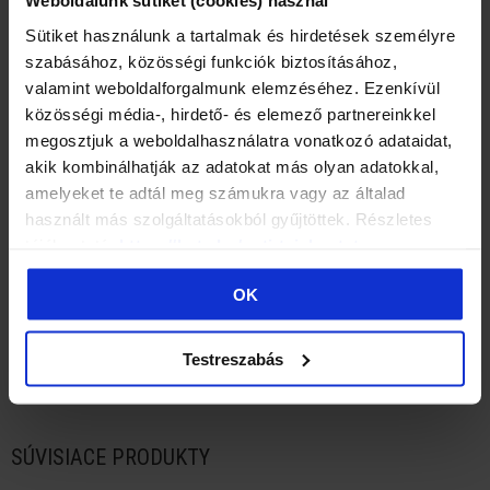
Weboldalunk sütiket (cookies) használ
AKCIA
AKCIA
Sütiket használunk a tartalmak és hirdetések személyre
szabásához, közösségi funkciók biztosításához,
valamint weboldalforgalmunk elemzéséhez. Ezenkívül
közösségi média-, hirdető- és elemező partnereinkkel
megosztjuk a weboldalhasználatra vonatkozó adataidat,
akik kombinálhatják az adatokat más olyan adatokkal,
amelyeket te adtál meg számukra vagy az általad
használt más szolgáltatásokból gyűjtöttek. Részletes
tájékoztató:
https://batz.hu/suti-tajekoztato
OK
BATZ BY ME Maxi Lili (black)
BATZ BY ME Maxi Lil
€269.90
€215.90
€269.90
€215.90
Testreszabás
SÚVISIACE PRODUKTY