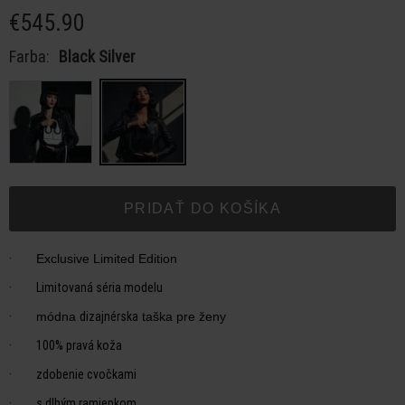
€545.90
Farba:
Black Silver
PRIDAŤ DO KOŠÍKA
·
Exclusive Limited Edition
·
Limitovaná séria modelu
·
dizajnérska
módna
taška pre ženy
·
100% pravá koža
·
zdobenie cvočkami
·
s dlhým ramienkom